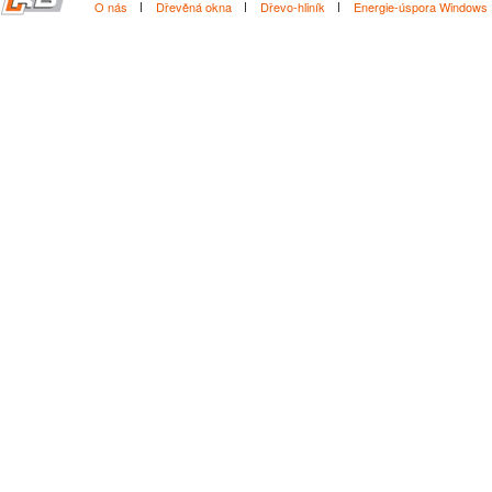
O nás
Dřevěná okna
Dřevo-hliník
Energie-úspora Windows