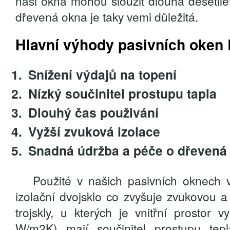
naši okna mohou sloužit dlouhá desetil
dřevená okna je taky vemi důležitá.
Hlavní výhody pasivních oken
Snížení výdajů na topení
Nízký součinitel prostupu tapla
Dlouhý čas použivání
Vyžší zvuková izolace
Snadná údržba a péče o dřevená
Použité v našich pasivních oknech vě
izolační dvojsklo co zvyšuje zvukovou a
trojskly, u kterých je vnitřní prostor
W/m2K) mají součinitel prostupu te